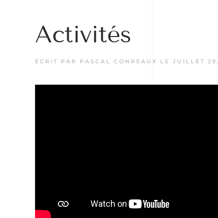
Activités
ÉCRIT PAR
PASCAL CONREAUX
LE
JUILLET 29